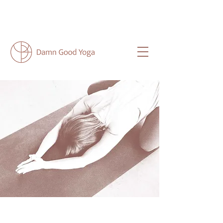
NEU HIER?
HIER
FINDEST DU ALLE
WICHTIGEN INFOS FÜR DICH.