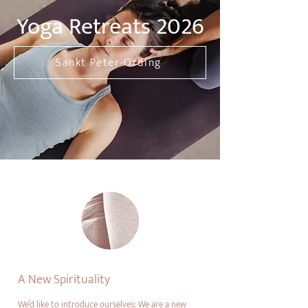
Yoga Retreats 2026
Sankt Peter-Ording
A New Spirituality
We’d like to introduce ourselves: We are a new