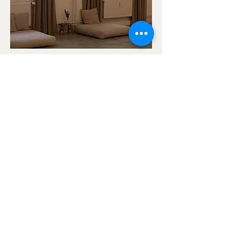
Home is, where the mat is ...
Willkommen bei Damn Good Yoga! Schön, daß Du
da bist! Mit unserem liebevoll gestalteten Studio
möchten wir einen Ort schaffen, der sich wie nach
Hause kommen anfühlt. Unsere loftartigen und
liebevoll gestalteten Räume laden Dich ein, für einen
Moment in eine ganz andere Welt jenseits des
Großstadttrubels abzutauchen – und mit ganz viel
Zen im Gemüt wieder zurück zu kehren.
Zum Studio →