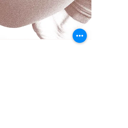
Über
Infos
Philosophie
FAQ
Unser Studio
AGB
Kurse
Datenschutz
Widerrufsbelehru
ng
Kontakt
Impressum