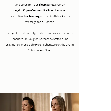
verbessern mit der
Sleep Series
, unseren
regelmäßigen
Community Practices
oder
einem
Teacher Training
, um die Kraft des Atems
weitergeben zu können.
Hier geht es nicht um Hype oder komplizierte Techniken
– sondern um Neugier, Körperbewusstsein und
pragmatische, erprobte Herangehensweisen, die uns im
Alltag unterstützen.