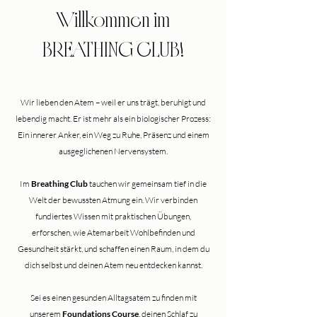
Willkommen im
BREATHING CLUB!
Wir lieben den Atem – weil er uns trägt, beruhigt und
lebendig macht. Er ist mehr als ein biologischer Prozess:
Ein innerer Anker, ein Weg zu Ruhe, Präsenz und einem
ausgeglichenen Nervensystem.
Im
Breathing Club
tauchen wir gemeinsam tief in die
Welt der bewussten Atmung ein. Wir verbinden
fundiertes Wissen mit praktischen Übungen,
erforschen, wie Atemarbeit Wohlbefinden und
Gesundheit stärkt, und schaffen einen Raum, in dem du
dich selbst und deinen Atem neu entdecken kannst.
Sei es einen gesunden Alltagsatem zu finden mit
unserem
Foundations Course
, deinen Schlaf zu