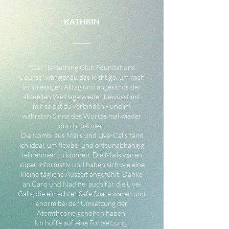
KATHRIN
"Der "Breathing Club Foundations
Course" war genau das Richtige, um mich
im stressigen Alltag und angesichts der
aktuellen Weltlage wieder bewusst mit
mir selbst zu verbinden - und im
wahrsten Sinne des Wortes mal wieder
durchzuatmen.
Die Kombi aus Mails und Live-Calls fand
ich ideal, um flexibel und ortsunabhängig
teilnehmen zu können. Die Mails waren
super informativ und haben sich wie eine
kleine tägliche Auszeit angefühlt. Danke
an Caro und Nadine, auch für die Live-
Calls, die ein echter Safe Space waren und
enorm bei der Umsetzung der
Atemtheorie geholfen haben.
Ich hoffe auf eine Fortsetzung!