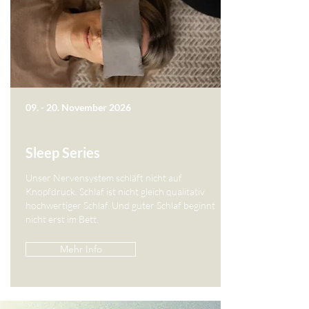
09. - 20. November 2026
Sleep Series
Unser Nervensystem schläft nicht auf
Knopfdruck. Schlaf ist nicht gleich qualitativ
hochwertiger Schlaf. Und guter Schlaf beginnt
nicht erst im Bett.
Mehr Info