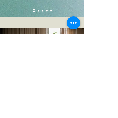
Über uns
Wir sind Caro und Nadine, die Gründerinnen von The
Breathing Club. Seit mehr als zehn Jahren unterrichten