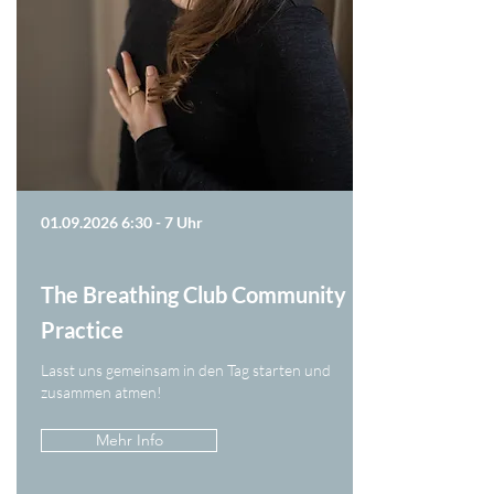
01.09.2026 6
:30 - 7 Uhr
The Breathing Club Community
Practice
Lasst uns gemeinsam in den Tag starten und
zusammen atmen!
Mehr Info