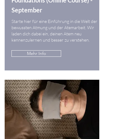
Foundations (Online Course) -
September
Starte hier für eine Einführung in die Welt der
bewussten Atmung und der Atemarbeit. Wir
laden dich dabei ein, deinen Atem neu
kennenzulernen und besser zu verstehen.
Mehr Info