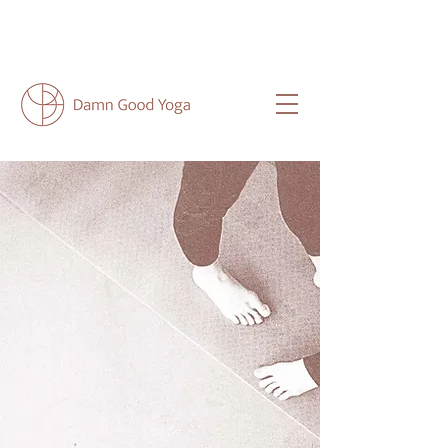
NEU HIER?
HIER
FINDEST DU ALLE
WICHTIGEN INFOS FÜR DICH.