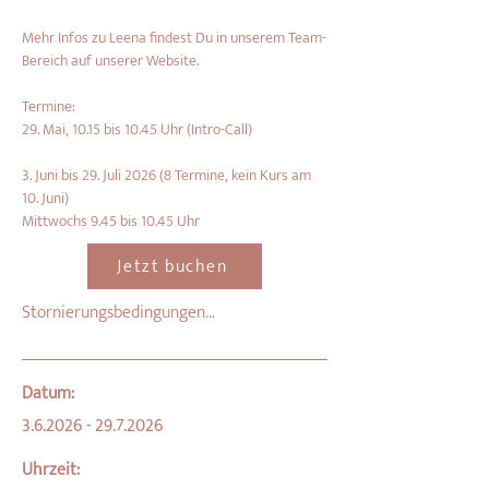
Mehr Infos zu Leena findest Du in unserem Team-
Bereich auf unserer Website.
Termine:
29. Mai, 10.15 bis 10.45 Uhr (Intro-Call)
3. Juni bis 29. Juli 2026 (8 Termine, kein Kurs am 
10. Juni)
Mittwochs 9.45 bis 10.45 Uhr
Jetzt buchen
Stornierungsbedingungen

Bitte beachte, dass Deine Kursbuchung 
verbindlich ist. Bei einer schriftlichen 
Datum:
Stornierung (per E-Mail) bis vier Wochen 
3.6.2026 - 29.7.2026
vor Beginn erstatten wir die 
Anmeldegebühr vollständig. Innerhalb der 
Uhrzeit: