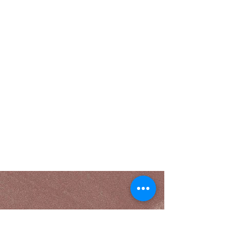
zu stellen oder den Workshop abzusagen. 
Bei einer zeitlichen Verlegung des 
Workshops können Teilnehmer:innen 
zwischen der Teilnahme am Ersatztermin 
und einer Rückerstattung der bereits 
geleisteten Workshopgebühr wählen. 
Sollte der Workshop von unserer Seite aus 
ersatzlos abgesagt werden, erstatten wir 
die Workshopgebühr natürlich vollständig. 
Weitergehende Ansprüche der 
Teilnehmer:innen, insbesondere 
Schadensersatzansprüche wie z. B. Reise- 
oder Hotelkosten bei Änderungen oder 
Absage eines Workshops, bestehen nicht.