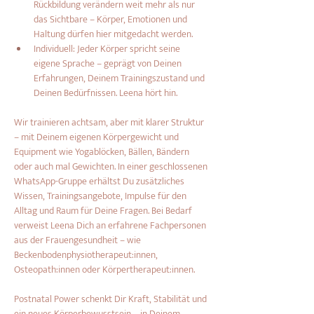
Rückbildung verändern weit mehr als nur 
das Sichtbare – Körper, Emotionen und 
Haltung dürfen hier mitgedacht werden.
Individuell: Jeder Körper spricht seine 
eigene Sprache – geprägt von Deinen 
Erfahrungen, Deinem Trainingszustand und 
Deinen Bedürfnissen. Leena hört hin.
Wir trainieren achtsam, aber mit klarer Struktur 
– mit Deinem eigenen Körpergewicht und 
Equipment wie Yogablöcken, Bällen, Bändern 
oder auch mal Gewichten. In einer geschlossenen 
WhatsApp-Gruppe erhältst Du zusätzliches 
Wissen, Trainingsangebote, Impulse für den 
Alltag und Raum für Deine Fragen. Bei Bedarf 
verweist Leena Dich an erfahrene Fachpersonen 
aus der Frauengesundheit – wie 
Beckenbodenphysiotherapeut:innen, 
Osteopath:innen oder Körpertherapeut:innen.
Postnatal Power schenkt Dir Kraft, Stabilität und 
ein neues Körperbewusstsein – in Deinem 