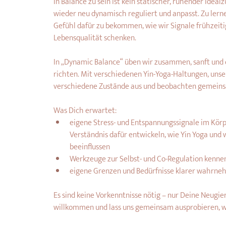
In Balance zu sein ist kein statischer, ruhender Idea
wieder neu dynamisch reguliert und anpasst. Zu lerne
Gefühl dafür zu bekommen, wie wir Signale frühzeiti
Lebensqualität schenken.
In „Dynamic Balance“ üben wir zusammen, sanft und o
richten. Mit verschiedenen Yin-Yoga-Haltungen, uns
verschiedene Zustände aus und beobachten gemeinsa
Was Dich erwartet:
eigene Stress- und Entspannungssignale im Körp
Verständnis dafür entwickeln, wie Yin Yoga un
beeinflussen
Werkzeuge zur Selbst- und Co-Regulation kenne
eigene Grenzen und Bedürfnisse klarer wahrn
Es sind keine Vorkenntnisse nötig – nur Deine Neugier
willkommen und lass uns gemeinsam ausprobieren, w