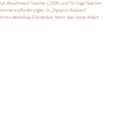
ut, Breathwork Teacher (200h) und Yin Yoga Teacher 
chen Herausforderungen. In „Dynamic Balance“ 
währten Workshop-Elementen. Mehr über seine Arbeit 
h ist. Das heißt, Du hast ein Anrecht auf einen Platz, 
u Deinen Platz an eine andere Person übergeben. Wir 
rmieren (mindestens 5 Stunden vor Workshopbeginn). 
eginn erstatten wir die Anmeldegebühr. Ab vier 
g des Workshopbeitrags ausnahmslos ausgeschlossen, 