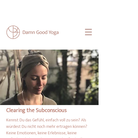
NEU HIER?
HIER
FINDEST DU ALLE
WICHTIGEN INFOS FÜR DICH.
Clearing the Subconscious
Kennst Du das Gefühl, einfach voll zu sein? Als 
würdest Du nicht noch mehr ertragen können? 
Keine Emotionen, keine Erlebnisse, keine 