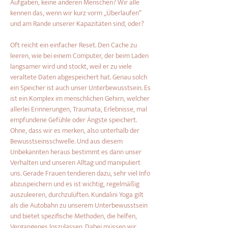
Aufgaben, keine anderen Menschen? Wir alle 
kennen das, wenn wir kurz vorm „Überlaufen“ 
und am Rande unserer Kapazitäten sind, oder?
Oft reicht ein einfacher Reset. Den Cache zu 
leeren, wie bei einem Computer, der beim Laden 
langsamer wird und stockt, weil er zu viele 
veraltete Daten abgespeichert hat. Genau solch 
ein Speicher ist auch unser Unterbewusstsein. Es 
ist ein Komplex im menschlichen Gehirn, welcher 
allerlei Erinnerungen, Traumata, Erlebnisse, mal 
empfundene Gefühle oder Ängste speichert. 
Ohne, dass wir es merken, also unterhalb der 
Bewusstseinsschwelle. Und aus diesem 
Unbekannten heraus bestimmt es dann unser 
Verhalten und unseren Alltag und manipuliert 
uns. Gerade Frauen tendieren dazu, sehr viel Info 
abzuspeichern und es ist wichtig, regelmäßig 
auszuleeren, durchzulüften. Kundalini Yoga gilt 
als die Autobahn zu unserem Unterbewusstsein 
und bietet spezifische Methoden, die helfen, 
Vergangenes loszulassen. Dabei müssen wir 