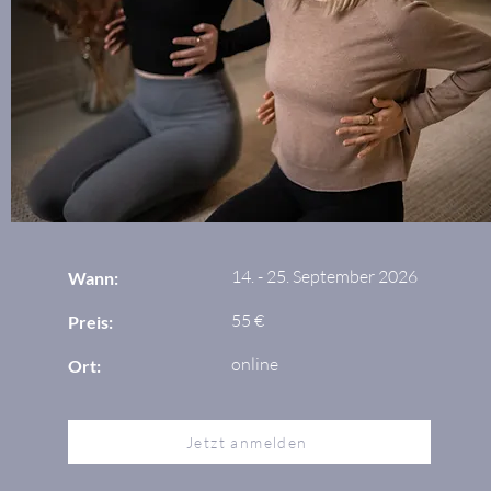
14. - 25. September 2026
Wann:
55 €
Preis:
online
Ort:
Jetzt anmelden