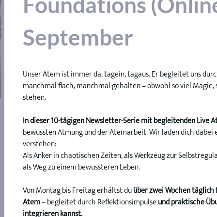
Foundations (Online
September
Unser Atem ist immer da, tagein, tagaus. Er begleitet uns du
manchmal flach, manchmal gehalten – obwohl so viel Magie, so 
stehen. 
In dieser 10-tägigen Newsletter-Serie mit begleitenden Live 
bewussten Atmung und der Atemarbeit. Wir laden dich dabei e
verstehen:
Als Anker in chaotischen Zeiten, als Werkzeug zur Selbstregul
als Weg zu einem bewussteren Leben.
Von Montag bis Freitag erhältst du 
über zwei Wochen täglich f
Atem
 – begleitet durch Reflektionsimpulse 
und praktische Übu
integrieren kannst.