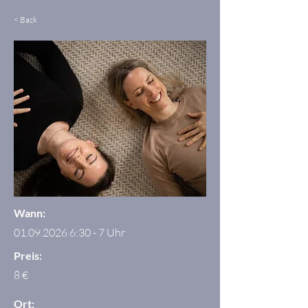
< Back
Wann:
01.09.2026 6
:30 - 7 Uhr
Preis:
8 €
Ort: