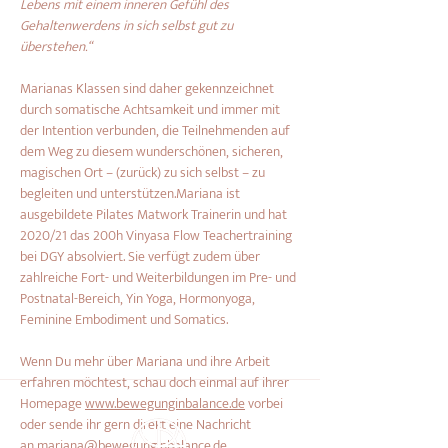
Lebens mit einem inneren Gefühl des 
Gehaltenwerdens in sich selbst gut zu 
überstehen.“
Marianas Klassen sind daher gekennzeichnet 
durch somatische Achtsamkeit und immer mit 
der Intention verbunden, die Teilnehmenden auf 
dem Weg zu diesem wunderschönen, sicheren, 
magischen Ort – (zurück) zu sich selbst – zu 
begleiten und unterstützen.Mariana ist 
ausgebildete Pilates Matwork Trainerin und hat 
2020/21 das 200h Vinyasa Flow Teachertraining 
bei DGY absolviert. Sie verfügt zudem über 
zahlreiche Fort- und Weiterbildungen im Pre- und 
Postnatal-Bereich, Yin Yoga, Hormonyoga, 
Feminine Embodiment und Somatics.
Wenn Du mehr über Mariana und ihre Arbeit 
erfahren möchtest, schau doch einmal auf ihrer 
Homepage 
www.bewegunginbalance.de
 vorbei 
oder sende ihr gern direkt eine Nachricht 
an 
mariana@bewegunginbalance.de