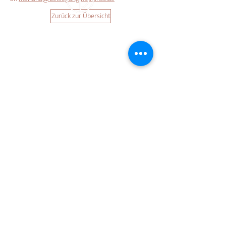
Zurück zur Übersicht
Über
Infos
Philosophie
FAQ
Unser Studio
AGB
Kurse
Datenschutz
Widerrufsbelehru
ng
Kontakt
Impressum
Kontakt
Damn Good Yoga
Schrammsweg 11
20249 Hamburg
studio@damngoodyoga.de