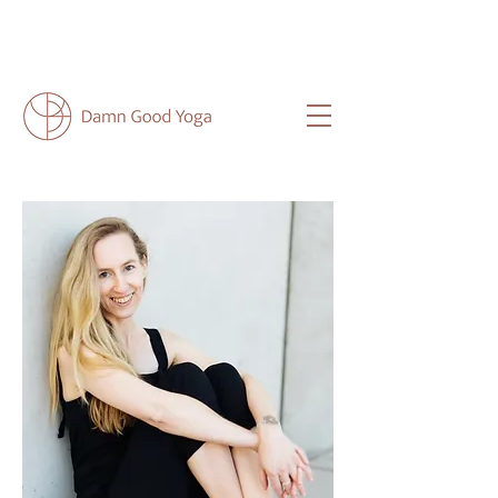
NEU HIER?
HIER
FINDEST DU ALLE
WICHTIGEN INFOS FÜR DICH.