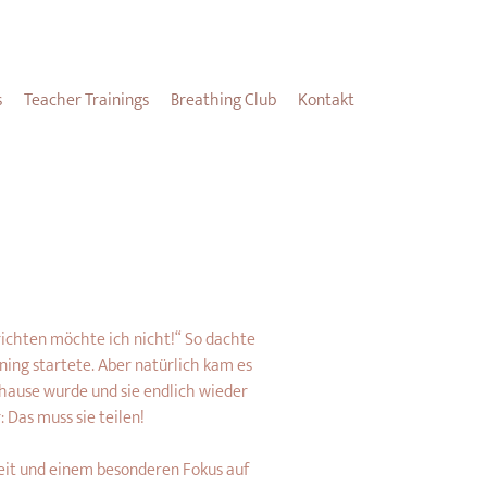
s
Teacher Trainings
Breathing Club
Kontakt
richten möchte ich nicht!“ So dachte 
ining startete. Aber natürlich kam es 
hause wurde und sie endlich wieder 
 Das muss sie teilen!
keit und einem besonderen Fokus auf 