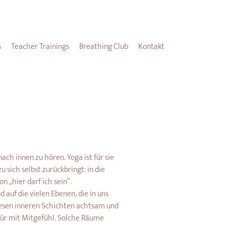
s
Teacher Trainings
Breathing Club
Kontakt
nach innen zu hören. Yoga ist für sie 
sich selbst zurückbringt: in die 
on „hier darf ich sein“.
 auf die vielen Ebenen, die in uns 
diesen inneren Schichten achtsam und 
für mit Mitgefühl. Solche Räume 