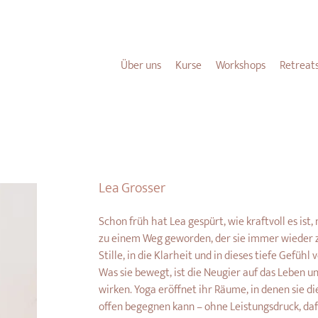
NEU HIER?
HIER
FINDEST DU ALLE WICHTIGEN INFOS FÜR DICH.
Über uns
Kurse
Workshops
Retreat
Lea Grosser
Schon früh hat Lea gespürt, wie kraftvoll es ist, 
zu einem Weg geworden, der sie immer wieder zu 
Stille, in die Klarheit und in dieses tiefe Gefühl v
Was sie bewegt, ist die Neugier auf das Leben und
wirken. Yoga eröffnet ihr Räume, in denen sie 
offen begegnen kann – ohne Leistungsdruck, da