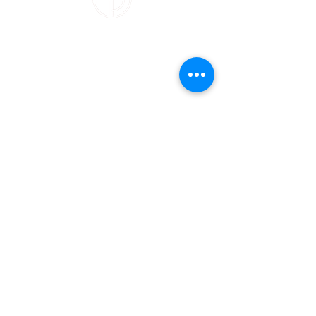
Über
Infos
Philosophie
FAQ
Unser Studio
AGB
Kurse
Datenschutz
Widerrufsbelehru
ng
Kontakt
Impressum
Kontakt
Damn Good Yoga
Schrammsweg 11
20249 Hamburg
studio@damngoodyoga.de