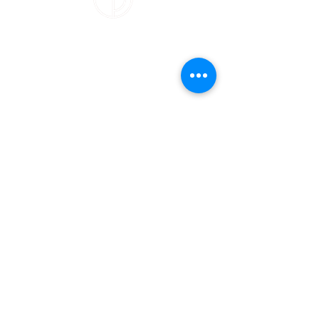
Über
Infos
Philosophie
FAQ
Unser Studio
AGB
Kurse
Datenschutz
Widerrufsbelehru
ng
Kontakt
Impressum
Kontakt
Damn Good Yoga
Schrammsweg 11
20249 Hamburg
studio@damngoodyoga.de