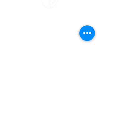
Über
Infos
Philosophie
FAQ
Unser Studio
AGB
Kurse
Datenschutz
Widerrufsbelehru
ng
Kontakt
Impressum
Kontakt
Damn Good Yoga
Schrammsweg 11
20249 Hamburg
studio@damngoodyoga.de