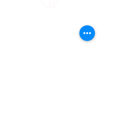
Über
Infos
Philosophie
FAQ
Unser Studio
AGB
Kurse
Datenschutz
Widerrufsbelehru
ng
Kontakt
Impressum
Kontakt
Damn Good Yoga
Schrammsweg 11
20249 Hamburg
studio@damngoodyoga.de