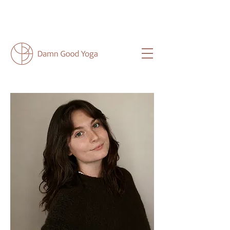
NEU HIER?
HIER
FINDEST DU ALLE
WICHTIGEN INFOS FÜR DICH.