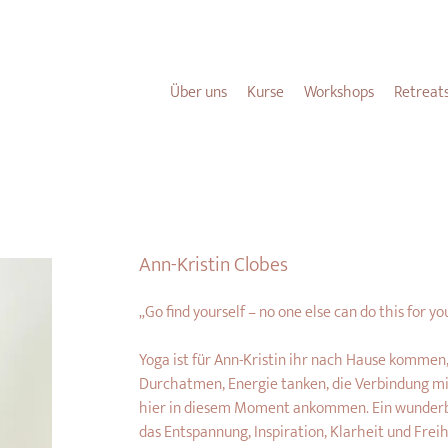
NEU HIER?
HIER
FINDEST DU ALLE WICHTIGEN INFOS FÜR DICH.
Über uns
Kurse
Workshops
Retreat
Ann-Kristin Clobes
„Go find yourself – no one else can do this for yo
Yoga ist für Ann-Kristin ihr nach Hause kommen,
Durchatmen, Energie tanken, die Verbindung mi
hier in diesem Moment ankommen. Ein wunderbar
das Entspannung, Inspiration, Klarheit und Freih