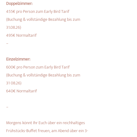
Buchung akzeptierst Du unsere AGB.
Doppelzimmer:
455€ pro Person zum Early Bird Tarif
(Buchung & vollständige Bezahlung bis zum
31.08.26)
495€ Normaltarif
–
Einzelzimmer:
600€ pro Person zum Early Bird Tarif
(Buchung & vollständige Bezahlung bis zum
31 08.26)
640€ Normaltarif
–
Morgens könnt Ihr Euch über ein reichhaltiges
Frühstücks-Buffet freuen, am Abend über ein 3-