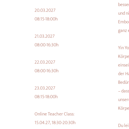
besse
20.03.2027
und n
08:15-18:00h
Embod
ganz 
21.03.2027
08:00-16:30h
Yin Y
Körpe
22.03.2027
einsei
08:00-16:30h
der H
Bedür
23.03.2027
– das
08:15-18:00h
unser
Körpe
Online Teacher Class:
15.04.27, 18:30-20:30h
Du le