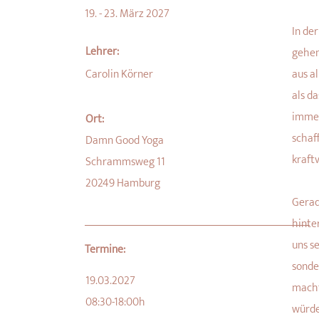
19. - 23. März 2027
In de
Lehrer:
gehen
Carolin Körner
aus al
als da
immer
Ort:
schaf
Damn Good Yoga
kraft
Schrammsweg 11
20249 Hamburg
Gerad
hinte
uns s
Termine:
sonde
19.03.2027
macht
08:30-18:00h
würde