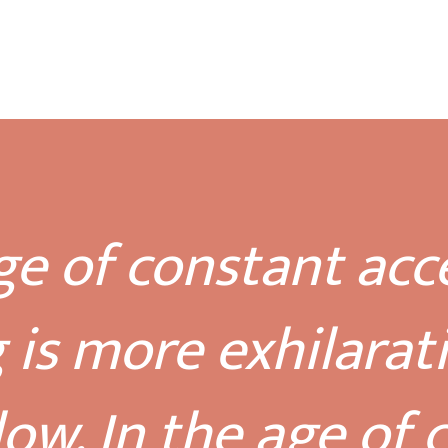
ge of constant acc
 is more exhilarat
low. In the age of 