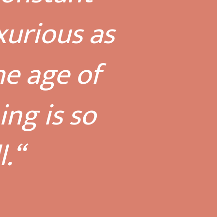
xurious as
he age of
ng is so
l.“