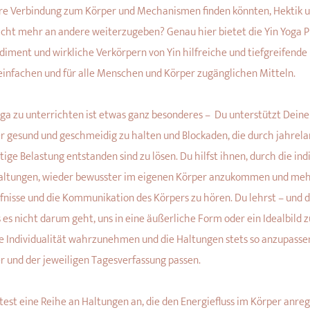
re Verbindung zum Körper und Mechanismen finden könnten, Hektik un
icht mehr an andere weiterzugeben? Genau hier bietet die Yin Yoga Pr
iment und wirkliche Verkörpern von Yin hilfreiche und tiefgreifende 
einfachen und für alle Menschen und Körper zugänglichen Mitteln.
oga zu unterrichten ist etwas ganz besonderes – Du unterstützt Deine
r gesund und geschmeidig zu halten und Blockaden, die durch jahrela
tige Belastung entstanden sind zu lösen. Du hilfst ihnen, durch die in
altungen, wieder bewusster im eigenen Körper anzukommen und mehr
fnisse und die Kommunikation des Körpers zu hören. Du lehrst – und 
s es nicht darum geht, uns in eine äußerliche Form oder ein Idealbild
e Individualität wahrzunehmen und die Haltungen stets so anzupasse
r und der jeweiligen Tagesverfassung passen.
itest eine Reihe an Haltungen an, die den Energiefluss im Körper anr