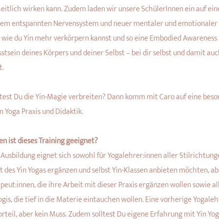
eitlich wirken kann. Zudem laden wir unsere SchülerInnen ein auf ei
nem entspannten Nervensystem und neuer mentaler und emotionaler 
t wie du Yin mehr verkörpern kannst und so eine Embodied Awareness –
stsein deines Körpers und deiner Selbst – bei dir selbst und damit au
t.
est Du die Yin-Magie verbreiten? Dann komm mit Caro auf eine besond
n Yoga Praxis und Didaktik.
en ist dieses Training geeignet?
 Ausbildung eignet sich sowohl für Yogalehrer:innen aller Stilrichtung
t des Yin Yogas ergänzen und selbst Yin-Klassen anbieten möchten, a
peut:innen, die ihre Arbeit mit dieser Praxis ergänzen wollen sowie all
ogis, die tief in die Materie eintauchen wollen. Eine vorherige Yogale
orteil, aber kein Muss. Zudem solltest Du eigene Erfahrung mit Yin Y