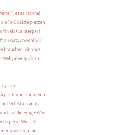
iter“; es soll schnell
 die To-Do Liste platzen
as Yin als Counterpart –
ft zu kurz, obwohl wir
de brauchen. Yin Yoga
r Welt, aber auch zu
vensystem
Körper. Immer mehr von
und Perfektion geht,
wort auf die Frage: Was
erkörpern? Wie sehr
mmen könnten, eine