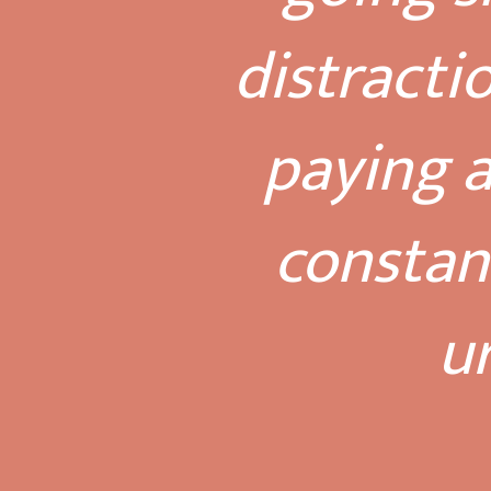
distracti
paying a
constan
ur