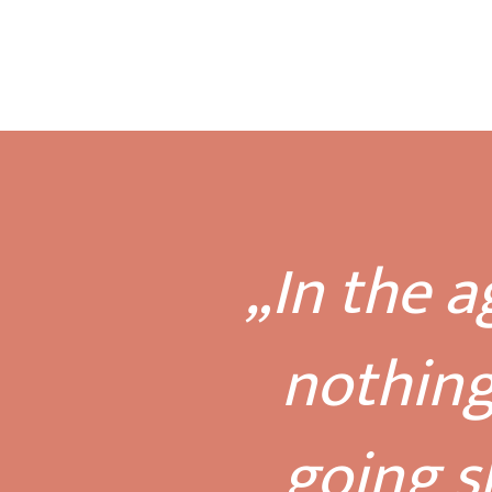
„In the a
nothing
going s