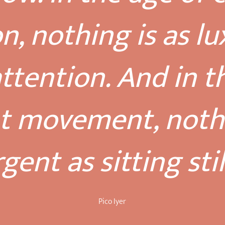
on, nothing is as lu
ttention. And in t
t movement, nothi
gent as sitting stil
Pico Iyer