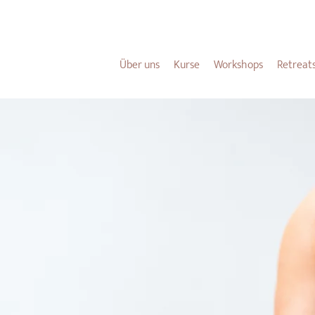
NEU HIER?
HIER
FINDEST DU ALLE WICHTIGEN INFOS FÜR DICH.
Über uns
Kurse
Workshops
Retreat