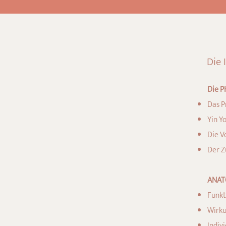
Die 
Die P
Das P
Yin Y
Die V
Der 
ANAT
Funkt
Wirku
Indiv