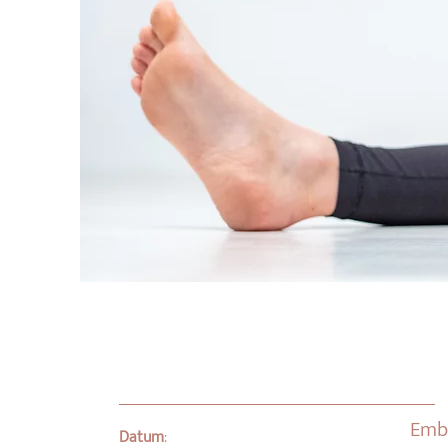
Embo
Datum
: