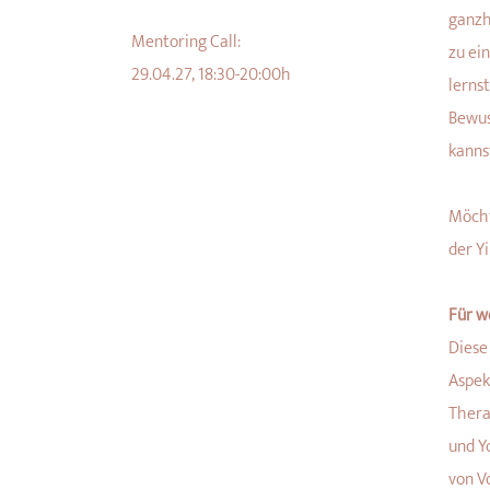
ganzh
Mentoring Call:
zu ei
29.04.27, 18:30-20:00h
lerns
Bewus
kanns
Möcht
der Yi
Für w
Diese
Aspek
Thera
und Y
von V