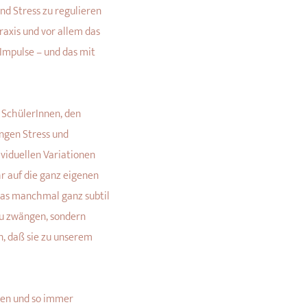
d Stress zu regulieren
axis und vor allem das
Impulse – und das mit
 SchülerInnen, den
ngen Stress und
dividuellen Variationen
 auf die ganz eigenen
das manchmal ganz subtil
 zu zwängen, sondern
n, daß sie zu unserem
egen und so immer