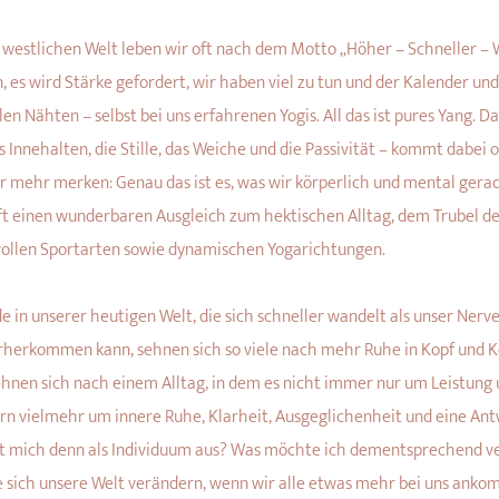
r westlichen Welt leben wir oft nach dem Motto „Höher – Schneller – We
, es wird Stärke gefordert, wir haben viel zu tun und der Kalender und
len Nähten – selbst bei uns erfahrenen Yogis. All das ist pures Yang. D
s Innehalten, die Stille, das Weiche und die Passivität – kommt dabei o
 mehr merken: Genau das ist es, was wir körperlich und mental gera
ft einen wunderbaren Ausgleich zum hektischen Alltag, dem Trubel de
vollen Sportarten sowie dynamischen Yogarichtungen.
e in unserer heutigen Welt, die sich schneller wandelt als unser Ner
rherkommen kann, sehnen sich so viele nach mehr Ruhe in Kopf und 
ehnen sich nach einem Alltag, in dem es nicht immer nur um Leistung 
rn vielmehr um innere Ruhe, Klarheit, Ausgeglichenheit und eine Ant
 mich denn als Individuum aus? Was möchte ich dementsprechend v
 sich unsere Welt verändern, wenn wir alle etwas mehr bei uns anko