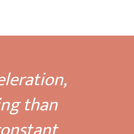
eleration,
ing than
constant