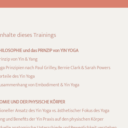
Inhalte dieses Trainings
HILOSOPHIE und das PRINZIP von YIN YOGA
rinzip von Yin & Yang
oga Prinzipien nach Paul Grilley, Bernie Clark & Sarah Powers
orteile des Yin Yoga
Zusammenhang von Embodiment & Yin Yoga
OMIE UND DER PHYSISCHE KÖRPER
ioneller Ansatz des Yin Yoga vs. ästhetischer Fokus des Yoga
ng und Benefits der Yin Praxis auf den physischen Körper
iduelle anatomische Unterschiede und Beweglichkeit verstehen